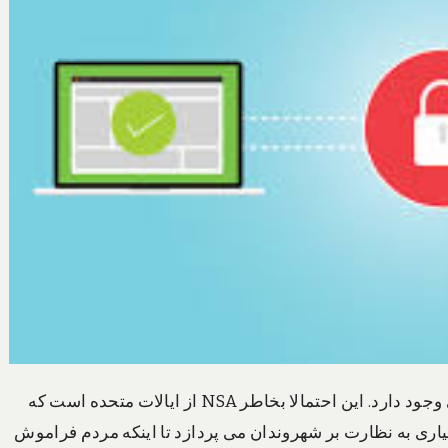
این به شدت مردم انگلستان را می ترساند که هیچ سانسوری وجود دارد. این احتمالا بخاطر NSA از ایالات متحده است که
اری به نظارت بر شهروندان می پردازد تا اینکه مردم فراموش