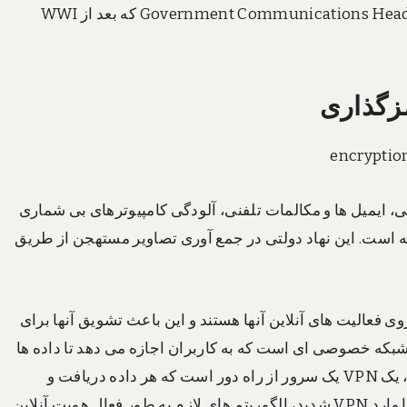
کرده اند آنها تحت نظارت آنلاین هستند. Government Communications Headquarters (GCHQ) که بعد از WWI
ن ها پیام متنی، ایمیل ها و مکالمات تلفنی، آلودگی کامپیوترهای بی شماری
شته است. این نهاد دولتی در جمع آوری تصاویر مستهجن از طریق
 فعالیت های آنلاین آنها هستند و این باعث تشویق آنها برای
. یک شبکه خصوصی مجازی یا VPN اساسا شبکه خصوصی ای است که به کاربران اجازه می دهد تا داده ها
را از طریق شبکه عمومی ارسال و دریافت کنند. به بیان دیگر، یک VPN یک سرور از راه دور است که هر داده دریافت و
ارسال شده را رمزگذاری و مسیر دهی می کند. هنگامیکه شما وارد VPN شدید، الگوریتم های لازم به طور فعال هویت آنلاین