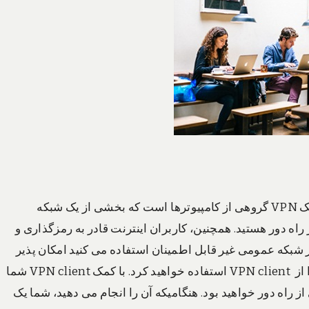
اولین و مهمترین مسئله این است که بدانیم VPN چیست؟ یک VPN گروهی از کامپیوترها است که بخشی از یک شبکه
داده های از راه دور هستید. همچنین، کاربران اینترنت قادر به رمزگذاری و
شبکه عمومی غیر قابل اطمینان استفاده می کنید امکان پذیر
نباشد. هنگامیکه شما شروع به خرید VPN می کنید، شما ابتدا از VPN client استفاده خواهید کرد. با کمک VPN client شما
از راه دور خواهید بود. هنگامیکه آن را انجام می دهید، شما یک