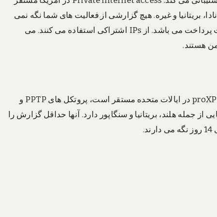
این سرویس Android, iOS, Linux, OS X و Windows را پشتیبانی می کند. Private internet access در آمریکا مستقر
دا، بریتانیا و غیره. هیچ گزارشی از فعالیت های شما نگه نمی
دارند. همه چیزی که آنها از شما دارند آدرس ایمیل و اطلاعات پرداخت می باشد. از IPs اشتراکی استفاده می کنند. می
من هستند.
این سرویس , OS X Windows و iOS را پشتیبانی می کند. proXPN در ایالات متحده مستقر است، پروتکل های PPTP و
 از جمله هلند، بریتانیا و سنگاپور دارد. آنها حداقل گزارش را
.